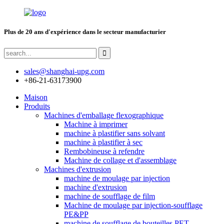
Plus de 20 ans d'expérience dans le secteur manufacturier
sales@shanghai-upg.com
+86-21-63173900
Maison
Produits
Machines d'emballage flexographique
Machine à imprimer
machine à plastifier sans solvant
machine à plastifier à sec
Rembobineuse à refendre
Machine de collage et d'assemblage
Machines d'extrusion
machine de moulage par injection
machine d'extrusion
machine de soufflage de film
Machine de moulage par injection-soufflage
PE&PP
machine de soufflage de bouteilles PET