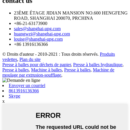
contact
us
23ÈME ÉTAGE JIDIAN MANSION NO.600 HENGFENG
ROAD, SHANGHAI 200070, PRCHINA
+86-21-63173900
sales@shanghai-upg.com
huangwei@shanghai-upg.com
louise@shanghai-upg.com
+86 13916136366
© Droits d'auteur - 2010-2021 : Tous droits réservés.
Produits
vedettes
,
Plan du site
Presse à balles pour déchets de papier
,
Presse à balles hydraulique
,
Presse à balles
,
Machine à balles
,
Presse à balles
,
Machine de
moulage par extrusion-soufflage
,
Envoyer un courriel
8613916136366
Skype
x