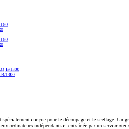
80
80
Q-B/1300
t spécialement conçue pour le découpage et le scellage. Un gr
r deux ordinateurs indépendants et entraînée par un servomote