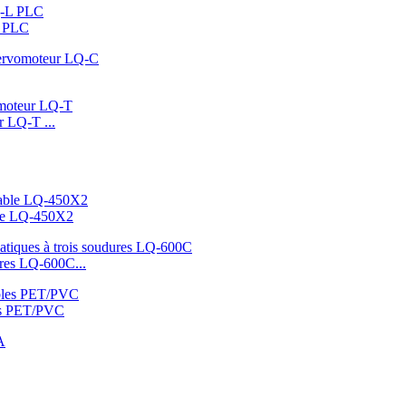
L PLC
r LQ-T ...
able LQ-450X2
ures LQ-600C...
les PET/PVC