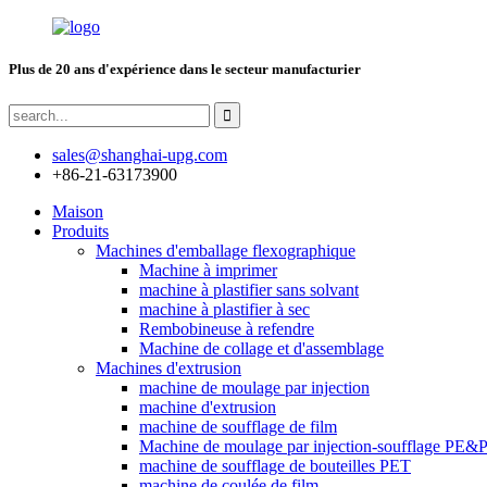
Plus de 20 ans d'expérience dans le secteur manufacturier
sales@shanghai-upg.com
+86-21-63173900
Maison
Produits
Machines d'emballage flexographique
Machine à imprimer
machine à plastifier sans solvant
machine à plastifier à sec
Rembobineuse à refendre
Machine de collage et d'assemblage
Machines d'extrusion
machine de moulage par injection
machine d'extrusion
machine de soufflage de film
Machine de moulage par injection-soufflage PE&
machine de soufflage de bouteilles PET
machine de coulée de film