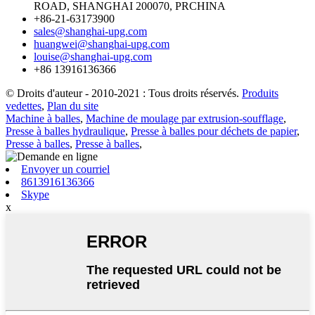
ROAD, SHANGHAI 200070, PRCHINA
+86-21-63173900
sales@shanghai-upg.com
huangwei@shanghai-upg.com
louise@shanghai-upg.com
+86 13916136366
© Droits d'auteur - 2010-2021 : Tous droits réservés.
Produits
vedettes
,
Plan du site
Machine à balles
,
Machine de moulage par extrusion-soufflage
,
Presse à balles hydraulique
,
Presse à balles pour déchets de papier
,
Presse à balles
,
Presse à balles
,
Envoyer un courriel
8613916136366
Skype
x