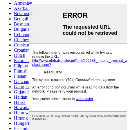
Armenian
Azerbaijani
Belarusian
Bengali
Bosnian
Bulgarian
Cebuano
Chichewa
Corsican
Croatian
Dutch
Estonian
Filipino
Finnish
Frisian
Galician
Georgian
Gujarati
Haitian
Hausa
Hawaiian
Hebrew
Hmong
Hungarian
Icelandic