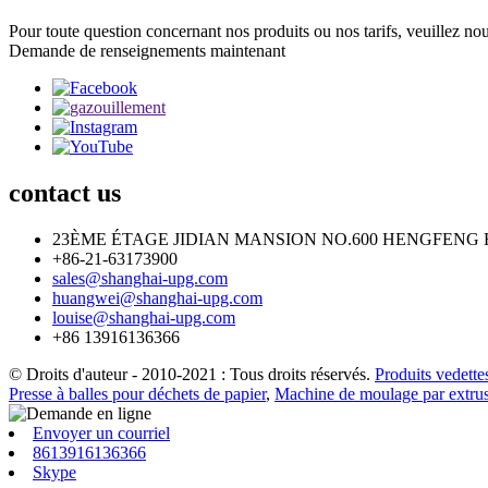
Pour toute question concernant nos produits ou nos tarifs, veuillez no
Demande de renseignements maintenant
contact
us
23ÈME ÉTAGE JIDIAN MANSION NO.600 HENGFENG 
+86-21-63173900
sales@shanghai-upg.com
huangwei@shanghai-upg.com
louise@shanghai-upg.com
+86 13916136366
© Droits d'auteur - 2010-2021 : Tous droits réservés.
Produits vedette
Presse à balles pour déchets de papier
,
Machine de moulage par extrus
Envoyer un courriel
8613916136366
Skype