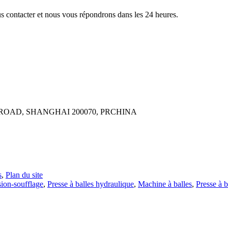
us contacter et nous vous répondrons dans les 24 heures.
ROAD, SHANGHAI 200070, PRCHINA
s
,
Plan du site
ion-soufflage
,
Presse à balles hydraulique
,
Machine à balles
,
Presse à b