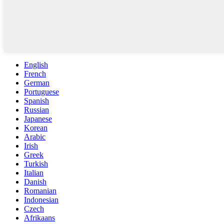
English
French
German
Portuguese
Spanish
Russian
Japanese
Korean
Arabic
Irish
Greek
Turkish
Italian
Danish
Romanian
Indonesian
Czech
Afrikaans