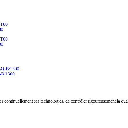
80
80
Q-B/1300
er continuellement ses technologies, de contrôler rigoureusement la qual