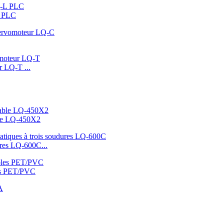
L PLC
r LQ-T ...
able LQ-450X2
ures LQ-600C...
les PET/PVC