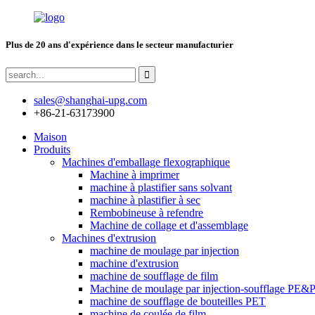
Plus de 20 ans d'expérience dans le secteur manufacturier
sales@shanghai-upg.com
+86-21-63173900
Maison
Produits
Machines d'emballage flexographique
Machine à imprimer
machine à plastifier sans solvant
machine à plastifier à sec
Rembobineuse à refendre
Machine de collage et d'assemblage
Machines d'extrusion
machine de moulage par injection
machine d'extrusion
machine de soufflage de film
Machine de moulage par injection-soufflage PE&
machine de soufflage de bouteilles PET
machine de coulée de film