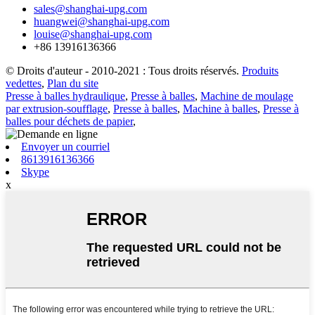
sales@shanghai-upg.com
huangwei@shanghai-upg.com
louise@shanghai-upg.com
+86 13916136366
© Droits d'auteur - 2010-2021 : Tous droits réservés.
Produits
vedettes
,
Plan du site
Presse à balles hydraulique
,
Presse à balles
,
Machine de moulage
par extrusion-soufflage
,
Presse à balles
,
Machine à balles
,
Presse à
balles pour déchets de papier
,
Envoyer un courriel
8613916136366
Skype
x