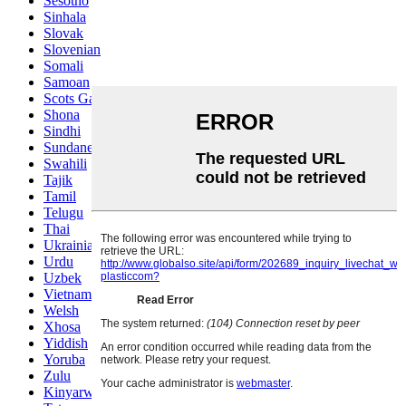
Sesotho
Sinhala
Slovak
Slovenian
Somali
Samoan
Scots Gaelic
Shona
Sindhi
Sundanese
Swahili
Tajik
Tamil
Telugu
Thai
Ukrainian
Urdu
Uzbek
Vietnamese
Welsh
Xhosa
Yiddish
Yoruba
Zulu
Kinyarwanda