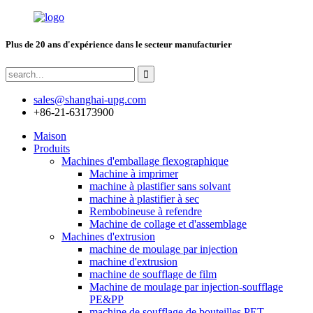
Plus de 20 ans d'expérience dans le secteur manufacturier
sales@shanghai-upg.com
+86-21-63173900
Maison
Produits
Machines d'emballage flexographique
Machine à imprimer
machine à plastifier sans solvant
machine à plastifier à sec
Rembobineuse à refendre
Machine de collage et d'assemblage
Machines d'extrusion
machine de moulage par injection
machine d'extrusion
machine de soufflage de film
Machine de moulage par injection-soufflage
PE&PP
machine de soufflage de bouteilles PET