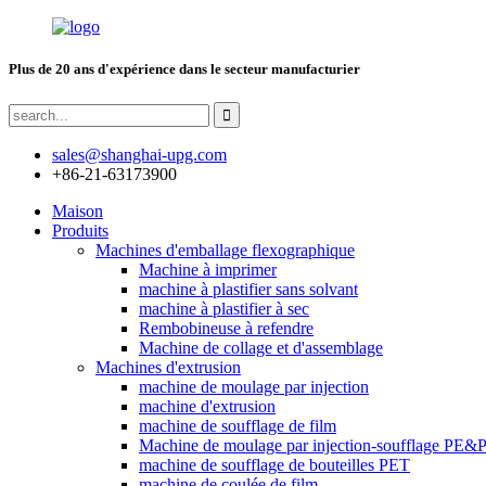
Plus de 20 ans d'expérience dans le secteur manufacturier
sales@shanghai-upg.com
+86-21-63173900
Maison
Produits
Machines d'emballage flexographique
Machine à imprimer
machine à plastifier sans solvant
machine à plastifier à sec
Rembobineuse à refendre
Machine de collage et d'assemblage
Machines d'extrusion
machine de moulage par injection
machine d'extrusion
machine de soufflage de film
Machine de moulage par injection-soufflage PE&
machine de soufflage de bouteilles PET
machine de coulée de film