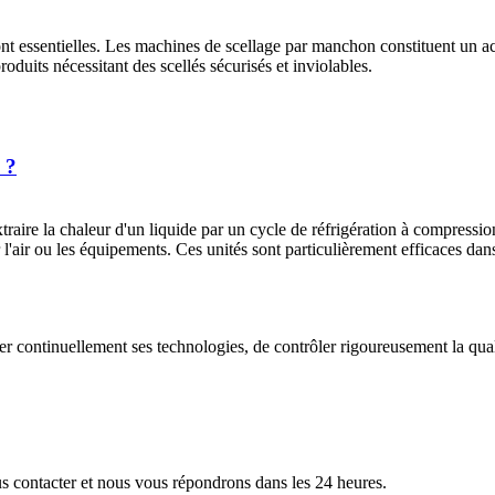
té sont essentielles. Les machines de scellage par manchon constituent un
duits nécessitant des scellés sécurisés et inviolables.
 ?
raire la chaleur d'un liquide par un cycle de réfrigération à compressio
r l'air ou les équipements. Ces unités sont particulièrement efficaces dan
er continuellement ses technologies, de contrôler rigoureusement la qual
us contacter et nous vous répondrons dans les 24 heures.