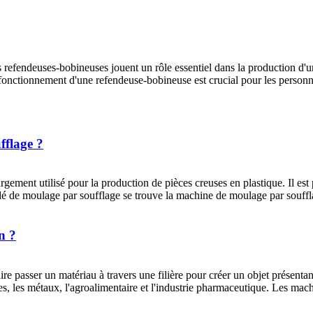
les refendeuses-bobineuses jouent un rôle essentiel dans la production 
onctionnement d'une refendeuse-bobineuse est crucial pour les personnes
fflage ?
gement utilisé pour la production de pièces creuses en plastique. Il est
édé de moulage par soufflage se trouve la machine de moulage par souffl
n ?
ire passer un matériau à travers une filière pour créer un objet présentant
s, les métaux, l'agroalimentaire et l'industrie pharmaceutique. Les mac