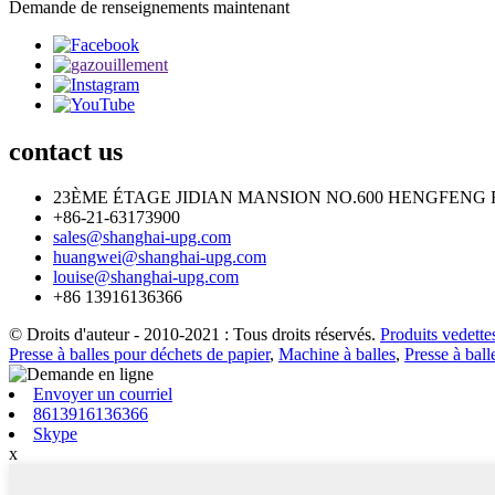
Demande de renseignements maintenant
contact
us
23ÈME ÉTAGE JIDIAN MANSION NO.600 HENGFENG 
+86-21-63173900
sales@shanghai-upg.com
huangwei@shanghai-upg.com
louise@shanghai-upg.com
+86 13916136366
© Droits d'auteur - 2010-2021 : Tous droits réservés.
Produits vedette
Presse à balles pour déchets de papier
,
Machine à balles
,
Presse à ball
Envoyer un courriel
8613916136366
Skype
x