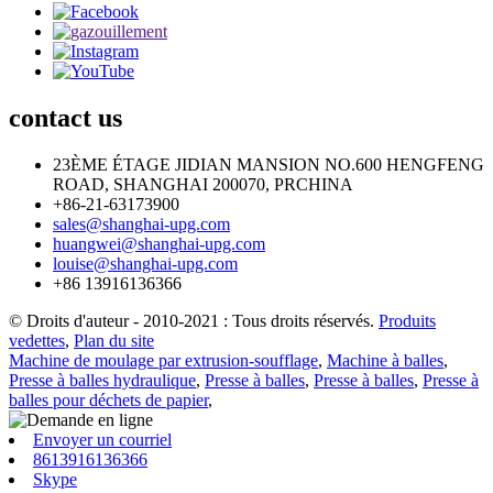
contact
us
23ÈME ÉTAGE JIDIAN MANSION NO.600 HENGFENG
ROAD, SHANGHAI 200070, PRCHINA
+86-21-63173900
sales@shanghai-upg.com
huangwei@shanghai-upg.com
louise@shanghai-upg.com
+86 13916136366
© Droits d'auteur - 2010-2021 : Tous droits réservés.
Produits
vedettes
,
Plan du site
Machine de moulage par extrusion-soufflage
,
Machine à balles
,
Presse à balles hydraulique
,
Presse à balles
,
Presse à balles
,
Presse à
balles pour déchets de papier
,
Envoyer un courriel
8613916136366
Skype