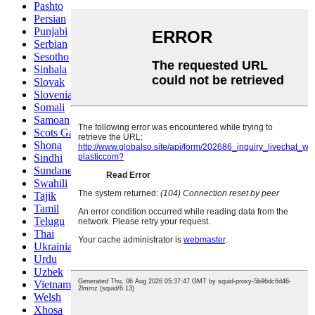
Pashto
Persian
Punjabi
Serbian
Sesotho
Sinhala
Slovak
Slovenian
Somali
Samoan
Scots Gaelic
Shona
Sindhi
Sundanese
Swahili
Tajik
Tamil
Telugu
Thai
Ukrainian
Urdu
Uzbek
Vietnamese
Welsh
Xhosa