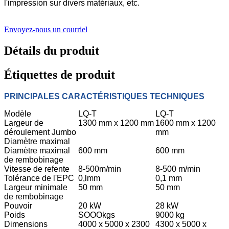
l'impression sur divers matériaux, etc.
Envoyez-nous un courriel
Détails du produit
Étiquettes de produit
PRINCIPALES CARACTÉRISTIQUES TECHNIQUES
Modèle
LQ-T
LQ-T
Largeur de
1300 mm x 1200 mm
1600 mm x 1200
déroulement Jumbo
mm
Diamètre maximal
Diamètre maximal
600 mm
600 mm
de rembobinage
Vitesse de refente
8-500m/min
8-500 m/min
Tolérance de l'EPC
0,lmm
0,1 mm
Largeur minimale
50 mm
50 mm
de rembobinage
Pouvoir
20 kW
28 kW
Poids
SOOOkgs
9000 kg
Dimensions
4000 x 5000 x 2300
4300 x 5000 x