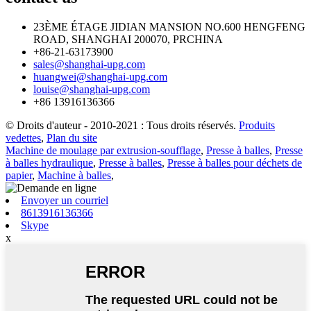
23ÈME ÉTAGE JIDIAN MANSION NO.600 HENGFENG
ROAD, SHANGHAI 200070, PRCHINA
+86-21-63173900
sales@shanghai-upg.com
huangwei@shanghai-upg.com
louise@shanghai-upg.com
+86 13916136366
© Droits d'auteur - 2010-2021 : Tous droits réservés.
Produits
vedettes
,
Plan du site
Machine de moulage par extrusion-soufflage
,
Presse à balles
,
Presse
à balles hydraulique
,
Presse à balles
,
Presse à balles pour déchets de
papier
,
Machine à balles
,
Envoyer un courriel
8613916136366
Skype
x